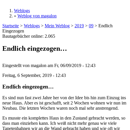
Weblogs
»
Weblog von magalon
Sie sind hier
Startseite
>
Weblogs
>
Mein Weblog
>
2019
>
09
>
Endlich
Eingezogen
Bautagebücher online:
2.065
Endlich eingezogen…
Eingestellt von
magalon
am
Fr, 06/09/2019 - 12:43
Freitag, 6 September, 2019 - 12:43
Endlich eingezogen…
Es sind nun fast zwei Jahre her von der Idee bis hin zum Einzug ins
neue Haus. Aber es ist geschafft, seit 2 Wochen wohnen wir nun im
Neubau. Die letzten Wochen waren noch mal sehr anstrengend.
Es musste ein komplettes Haus in den Zustand gebracht werden, so
dass man einziehen kann. Ich weiß nicht mehr genau wie viele
Tapetenbahnen wir an die Wand gebracht haben und wie oft wir