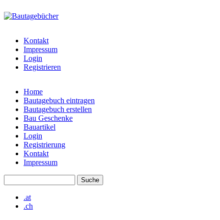
Direkt zum Inhalt
bautagebuch-
liste.de
Kontakt
Impressum
Login
Registrieren
Home
Bautagebuch eintragen
Hauptmenü
Bautagebuch erstellen
Bau Geschenke
Bauartikel
Login
Registrierung
Kontakt
Impressum
Suche
Suchformular
.at
.ch