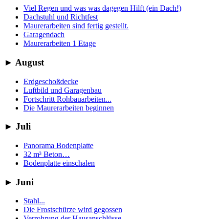
Viel Regen und was was dagegen Hilft (ein Dach!)
Dachstuhl und Richtfest
Maurerarbeiten sind fertig gestellt.
Garagendach
Maurerarbeiten 1 Etage
►
August
Erdgeschoßdecke
Luftbild und Garagenbau
Fortschritt Rohbauarbeiten...
Die Maurerarbeiten beginnen
►
Juli
Panorama Bodenplatte
32 m³ Beton…
Bodenplatte einschalen
►
Juni
Stahl...
Die Frostschürze wird gegossen
Verrohrung der Hausanschlüsse