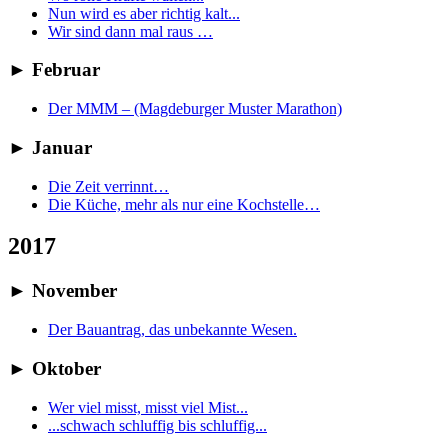
Nun wird es aber richtig kalt...
Wir sind dann mal raus …
►
Februar
Der MMM – (Magdeburger Muster Marathon)
►
Januar
Die Zeit verrinnt…
Die Küche, mehr als nur eine Kochstelle…
2017
►
November
Der Bauantrag, das unbekannte Wesen.
►
Oktober
Wer viel misst, misst viel Mist...
...schwach schluffig bis schluffig...