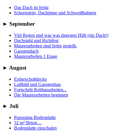
Das Dach ist fertig
Schornstein, Dachrinne und Schweißbahnen
►
September
Viel Regen und was was dagegen Hilft (ein Dach!)
Dachstuhl und Richtfest
Maurerarbeiten sind fertig gestellt.
Garagendach
Maurerarbeiten 1 Etage
►
August
Erdgeschoßdecke
Luftbild und Garagenbau
Fortschritt Rohbauarbeiten...
Die Maurerarbeiten beginnen
►
Juli
Panorama Bodenplatte
32 m³ Beton…
Bodenplatte einschalen