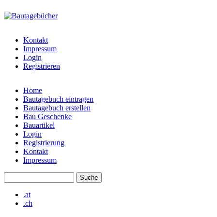
Direkt zum Inhalt
bautagebuch-
liste.de
Kontakt
Impressum
Login
Registrieren
Home
Bautagebuch eintragen
Hauptmenü
Bautagebuch erstellen
Bau Geschenke
Bauartikel
Login
Registrierung
Kontakt
Impressum
Suche
Suchformular
.at
.ch