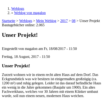
Weblogs
»
Weblog von magalon
Sie sind hier
Startseite
>
Weblogs
>
Mein Weblog
>
2017
>
08
>
Unser Projekt
Bautagebücher online:
2.065
Unser Projekt!
Eingestellt von
magalon
am
Fr, 18/08/2017 - 11:50
Freitag, 18 August, 2017 - 11:50
Unser Projekt!
Zurzeit wohnen wir in einem recht alten Haus auf dem Dorf. Das
Eckgrundstück was wir besitzen ist einigermaßen großzügig (ca.
1200 m²) und ruhig gelegen. Leider ist das darauf befindliche Haus
ein wenig in die Jahre gekommen (Baujahr um 1900). Ein altes
Fachwerkhaus, welches vor 30 Jahren mit einem Klinker umbaut
wurde, soll nun einem neuen, modernen Haus weichen.