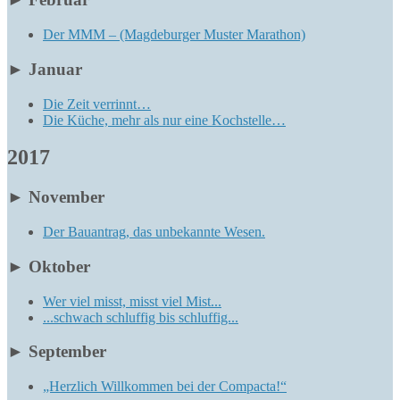
Der MMM – (Magdeburger Muster Marathon)
►
Januar
Die Zeit verrinnt…
Die Küche, mehr als nur eine Kochstelle…
2017
►
November
Der Bauantrag, das unbekannte Wesen.
►
Oktober
Wer viel misst, misst viel Mist...
...schwach schluffig bis schluffig...
►
September
„Herzlich Willkommen bei der Compacta!“