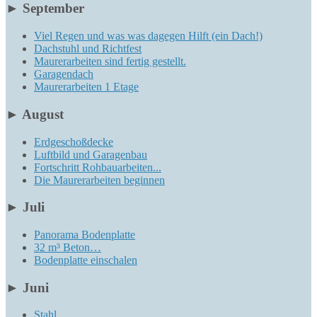
►
September
Viel Regen und was was dagegen Hilft (ein Dach!)
Dachstuhl und Richtfest
Maurerarbeiten sind fertig gestellt.
Garagendach
Maurerarbeiten 1 Etage
►
August
Erdgeschoßdecke
Luftbild und Garagenbau
Fortschritt Rohbauarbeiten...
Die Maurerarbeiten beginnen
►
Juli
Panorama Bodenplatte
32 m³ Beton…
Bodenplatte einschalen
►
Juni
Stahl...