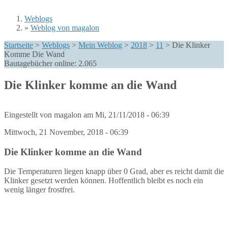
Weblogs
»
Weblog von magalon
Sie sind hier
Startseite
>
Weblogs
>
Mein Weblog
>
2018
>
11
>
Die Klinker
Komme Die Wand
Bautagebücher online:
2.065
Die Klinker komme an die Wand
Eingestellt von
magalon
am
Mi, 21/11/2018 - 06:39
Mittwoch, 21 November, 2018 - 06:39
Die Klinker komme an die Wand
Die Temperaturen liegen knapp über 0 Grad, aber es reicht damit die
Klinker gesetzt werden können. Hoffentlich bleibt es noch ein
wenig länger frostfrei.