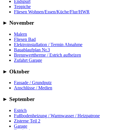
Endspurt
Teppiche
Fliesen Wohnen/Essen/Küche/Flur/HWR
►
November
Malern
Fliesen Bad
Elektroinstallation / Termin Abnahme
Bauablaufplan Nr.3
Brennwerttherme / Estrich aufheizen
Zufahrt Garage
►
Oktober
Fassade / Grundputz
Anschlüsse / Medien
►
September
Estrich
Fußbodenheizung / Warmwasser / Heizpatrone
Zisterne Teil 2
Garage