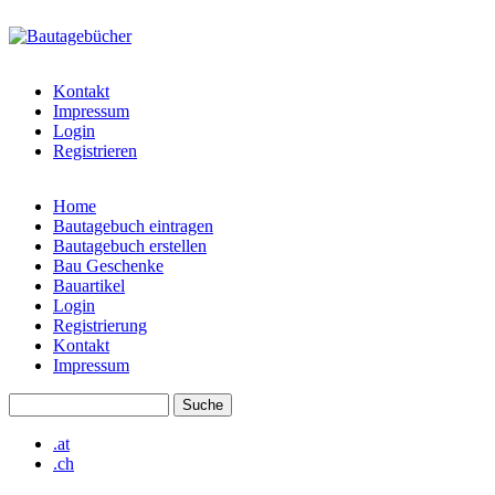
Direkt zum Inhalt
bautagebuch-
liste.de
Kontakt
Impressum
Login
Registrieren
Home
Bautagebuch eintragen
Hauptmenü
Bautagebuch erstellen
Bau Geschenke
Bauartikel
Login
Registrierung
Kontakt
Impressum
Suche
Suchformular
.at
.ch