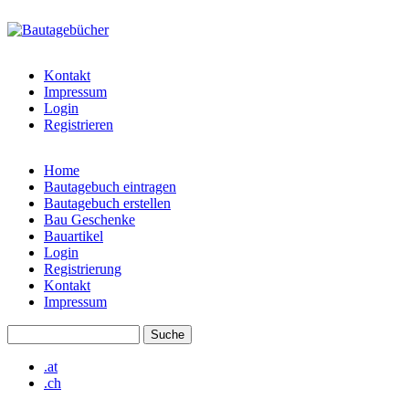
Direkt zum Inhalt
bautagebuch-
liste.de
Kontakt
Impressum
Login
Registrieren
Home
Bautagebuch eintragen
Hauptmenü
Bautagebuch erstellen
Bau Geschenke
Bauartikel
Login
Registrierung
Kontakt
Impressum
Suche
Suchformular
.at
.ch