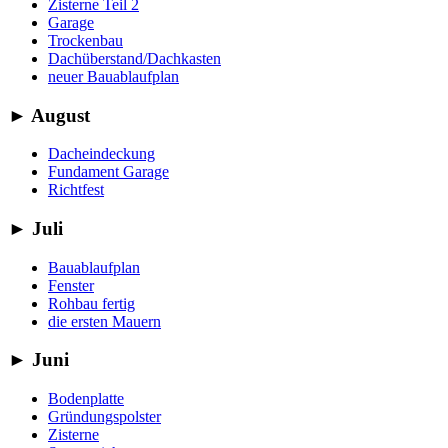
Zisterne Teil 2
Garage
Trockenbau
Dachüberstand/Dachkasten
neuer Bauablaufplan
►
August
Dacheindeckung
Fundament Garage
Richtfest
►
Juli
Bauablaufplan
Fenster
Rohbau fertig
die ersten Mauern
►
Juni
Bodenplatte
Gründungspolster
Zisterne