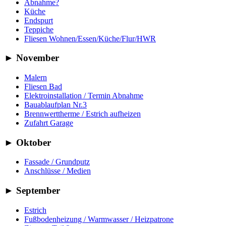
Abnahme?
Küche
Endspurt
Teppiche
Fliesen Wohnen/Essen/Küche/Flur/HWR
►
November
Malern
Fliesen Bad
Elektroinstallation / Termin Abnahme
Bauablaufplan Nr.3
Brennwerttherme / Estrich aufheizen
Zufahrt Garage
►
Oktober
Fassade / Grundputz
Anschlüsse / Medien
►
September
Estrich
Fußbodenheizung / Warmwasser / Heizpatrone