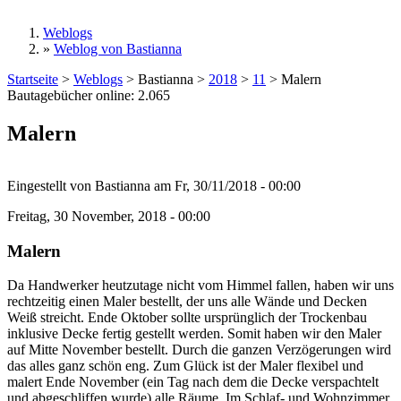
Weblogs
»
Weblog von Bastianna
Sie sind hier
Startseite
>
Weblogs
>
Bastianna
>
2018
>
11
>
Malern
Bautagebücher online:
2.065
Malern
Eingestellt von
Bastianna
am
Fr, 30/11/2018 - 00:00
Freitag, 30 November, 2018 - 00:00
Malern
Da Handwerker heutzutage nicht vom Himmel fallen, haben wir uns
rechtzeitig einen Maler bestellt, der uns alle Wände und Decken
Weiß streicht. Ende Oktober sollte ursprünglich der Trockenbau
inklusive Decke fertig gestellt werden. Somit haben wir den Maler
auf Mitte November bestellt. Durch die ganzen Verzögerungen wird
das alles ganz schön eng. Zum Glück ist der Maler flexibel und
malert Ende November (ein Tag nach dem die Decke verspachtelt
und abgeschliffen wurde) alle Räume. Im Schlaf- und Wohnzimmer