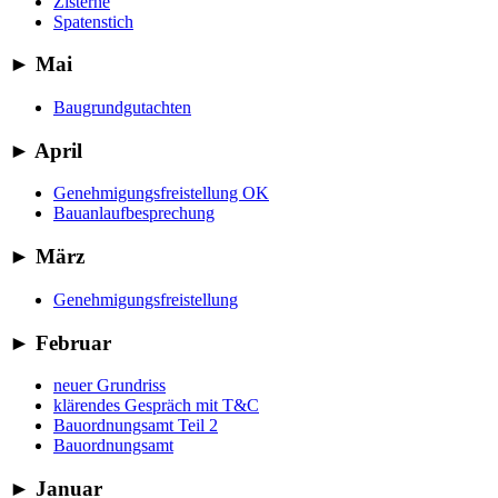
Zisterne
Spatenstich
►
Mai
Baugrundgutachten
►
April
Genehmigungsfreistellung OK
Bauanlaufbesprechung
►
März
Genehmigungsfreistellung
►
Februar
neuer Grundriss
klärendes Gespräch mit T&C
Bauordnungsamt Teil 2
Bauordnungsamt
►
Januar