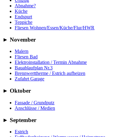
Umzug
Abnahme?
Küche
Endspurt
Teppiche
Fliesen Wohnen/Essen/Küche/Flur/HWR
►
November
Malern
Fliesen Bad
Elektroinstallation / Termin Abnahme
Bauablaufplan Nr.3
Brennwerttherme / Estrich aufheizen
Zufahrt Garage
►
Oktober
Fassade / Grundputz
Anschlüsse / Medien
►
September
Estrich