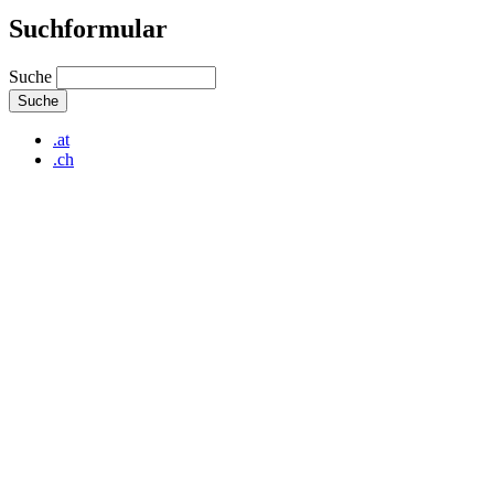
Suchformular
Suche
.at
.ch