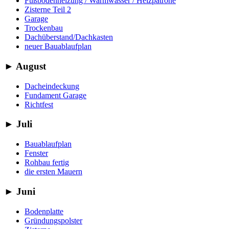
Fußbodenheizung / Warmwasser / Heizpatrone
Zisterne Teil 2
Garage
Trockenbau
Dachüberstand/Dachkasten
neuer Bauablaufplan
►
August
Dacheindeckung
Fundament Garage
Richtfest
►
Juli
Bauablaufplan
Fenster
Rohbau fertig
die ersten Mauern
►
Juni
Bodenplatte
Gründungspolster