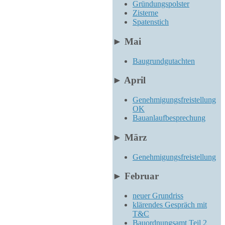
Gründungspolster
Zisterne
Spatenstich
►
Mai
Baugrundgutachten
►
April
Genehmigungsfreistellung
OK
Bauanlaufbesprechung
►
März
Genehmigungsfreistellung
►
Februar
neuer Grundriss
klärendes Gespräch mit
T&C
Bauordnungsamt Teil 2