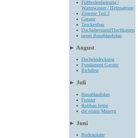
Fußbodenheizung /
Warmwasser / Heizpatrone
Zisterne Teil 2
Garage
Trockenbau
Dachüberstand/Dachkasten
neuer Bauablaufplan
►
August
Dacheindeckung
Fundament Garage
Richtfest
►
Juli
Bauablaufplan
Fenster
Rohbau fertig
die ersten Mauern
►
Juni
Bodenplatte