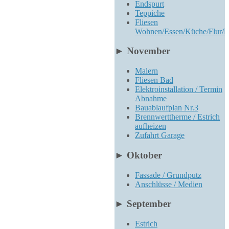
Endspurt
Teppiche
Fliesen
Wohnen/Essen/Küche/Flur
►
November
Malern
Fliesen Bad
Elektroinstallation / Termin
Abnahme
Bauablaufplan Nr.3
Brennwerttherme / Estrich
aufheizen
Zufahrt Garage
►
Oktober
Fassade / Grundputz
Anschlüsse / Medien
►
September
Estrich