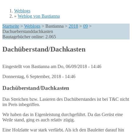
Weblogs
»
Weblog von Bastianna
Sie sind hier
Startseite
>
Weblogs
>
Bastianna
>
2018
>
09
>
Dachueberstanddachkasten
Bautagebücher online:
2.065
Dachüberstand/Dachkasten
Eingestellt von
Bastianna
am
Do, 06/09/2018 - 14:46
Donnerstag, 6 September, 2018 - 14:46
Dachüberstand/Dachkasten
Das Streichen bzw. Lasieren des Dachüberstandes ist bei T&C nicht
im Preis inbegriffen.
Wir haben das in Eigenleistung durchgeführt. Da das Gerüst eine
Weile stand, ging es auch relativ zügig.
Eine Holzlatte war stark verfärbt. Als ich den Bauleiter darauf hin