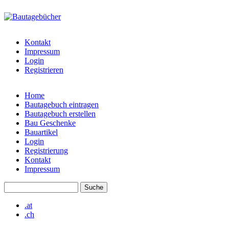
Direkt zum Inhalt
bautagebuch-
liste.de
Kontakt
Impressum
Login
Registrieren
Home
Bautagebuch eintragen
Hauptmenü
Bautagebuch erstellen
Bau Geschenke
Bauartikel
Login
Registrierung
Kontakt
Impressum
Suche
Suchformular
.at
.ch