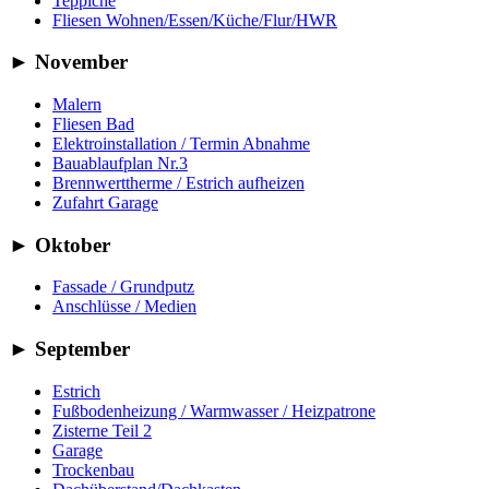
Teppiche
Fliesen Wohnen/Essen/Küche/Flur/HWR
►
November
Malern
Fliesen Bad
Elektroinstallation / Termin Abnahme
Bauablaufplan Nr.3
Brennwerttherme / Estrich aufheizen
Zufahrt Garage
►
Oktober
Fassade / Grundputz
Anschlüsse / Medien
►
September
Estrich
Fußbodenheizung / Warmwasser / Heizpatrone
Zisterne Teil 2
Garage
Trockenbau