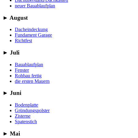
Dachüberstand/Dachkasten
neuer Bauablaufplan
►
August
Dacheindeckung
Fundament Garage
Richtfest
►
Juli
Bauablaufplan
Fenster
Rohbau fertig
die ersten Mauern
►
Juni
Bodenplatte
Gründungspolster
Zisterne
Spatenstich
►
Mai