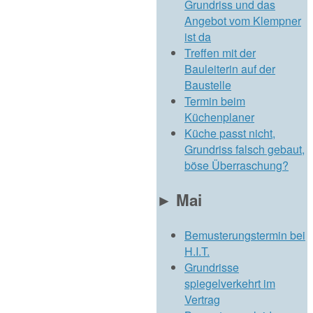
Grundriss und das
Angebot vom Klempner
ist da
Treffen mit der
Bauleiterin auf der
Baustelle
Termin beim
Küchenplaner
Küche passt nicht,
Grundriss falsch gebaut,
böse Überraschung?
►
Mai
Bemusterungstermin bei
H.I.T.
Grundrisse
spiegelverkehrt im
Vertrag