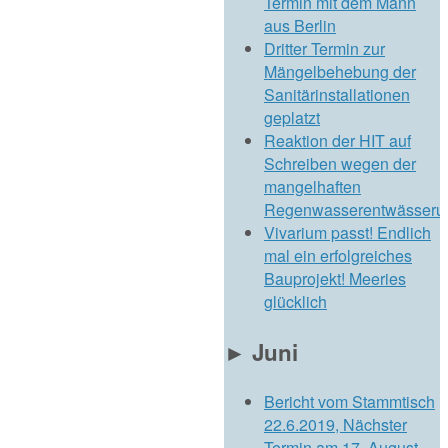
Termin mit dem Mann
aus Berlin
Dritter Termin zur
Mängelbehebung der
Sanitärinstallationen
geplatzt
Reaktion der HIT auf
Schreiben wegen der
mangelhaften
Regenwasserentwässeru
Vivarium passt! Endlich
mal ein erfolgreiches
Bauprojekt! Meeries
glücklich
►
Juni
Bericht vom Stammtisch
22.6.2019, Nächster
Termin am 17. August