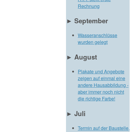
Rechnung
►
September
Wasseranschlüsse
wurden gelegt
►
August
Plakate und Angebote
zeigen auf einmal eine
andere Hausabbildung -
aber immer noch nicht
die richtige Farbe!
►
Juli
Termin auf der Baustelle,