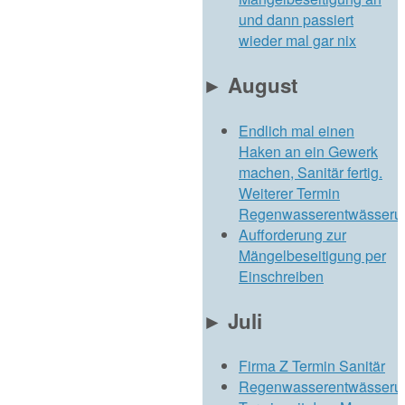
und dann passiert
wieder mal gar nix
►
August
Endlich mal einen
Haken an ein Gewerk
machen, Sanitär fertig.
Weiterer Termin
Regenwasserentwässeru
Aufforderung zur
Mängelbeseitigung per
Einschreiben
►
Juli
Firma Z Termin Sanitär
Regenwasserentwässeru