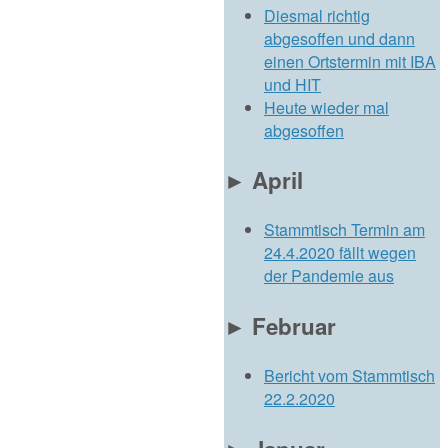
Diesmal richtig
abgesoffen und dann
einen Ortstermin mit IBA
und HIT
Heute wieder mal
abgesoffen
►
April
Stammtisch Termin am
24.4.2020 fällt wegen
der Pandemie aus
►
Februar
Bericht vom Stammtisch
22.2.2020