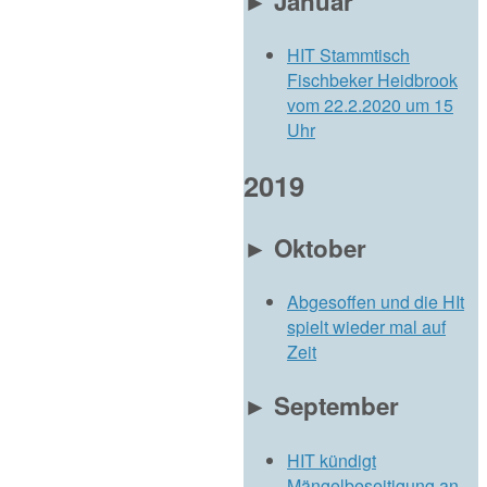
►
Januar
HIT Stammtisch
Fischbeker Heidbrook
vom 22.2.2020 um 15
Uhr
2019
►
Oktober
Abgesoffen und die HIt
spielt wieder mal auf
Zeit
►
September
HIT kündigt
Mängelbeseitigung an