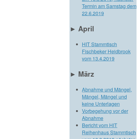
Termin am Samstag dem
22.6.2019
►
April
HIT Stammtisch
Fischbeker Heidbrook
vom 13.4.2019
►
März
Abnahme und Mängel,
Mängel, Mängel und
keine Unterlagen
Vorbegehung vor der
Abnahme
Bericht vom HIT
Reihenhaus Stammtisch