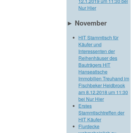
12.1.2019 um 11:30 bei
Nur Hier
►
November
HIT Stammtisch für
Käufer und
Interessenten der
Reihenhäuser des
Bauträgers HIT
Hanseatische
Immobilien Treuhand im
Fischbeker Heidbrook
am 8.12.2018 um 11:30
bei Nur Hier
Erstes
Stammtischtreffen der
HIT Käufer
Flurdecke