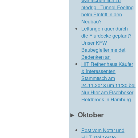
wahrscheinlich zu
niedrig - Tunnel-Feeling
beim Eintritt in den
Neubau?
Leitungen quer durch
die Flurdecke geplant?
Unser KFW
Baubegleiter meldet
Bedenken an
HIT Reihenhaus Käufer
& Interessenten
Stammtisch am
24.11.2018 um 11:30 bei
Nur Hier am Fischbeker
Heidbrook in Hamburg
►
Oktober
Post vom Notar und
H.I.T. stellt erste