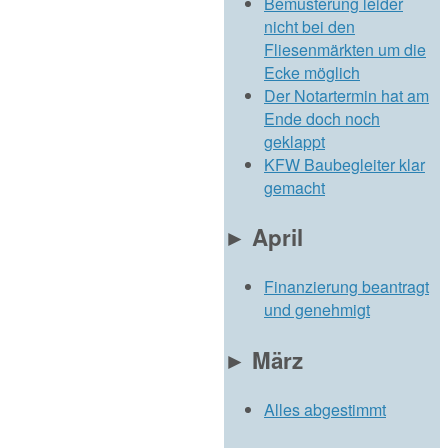
Bemusterung leider
nicht bei den
Fliesenmärkten um die
Ecke möglich
Der Notartermin hat am
Ende doch noch
geklappt
KFW Baubegleiter klar
gemacht
►
April
Finanzierung beantragt
und genehmigt
►
März
Alles abgestimmt