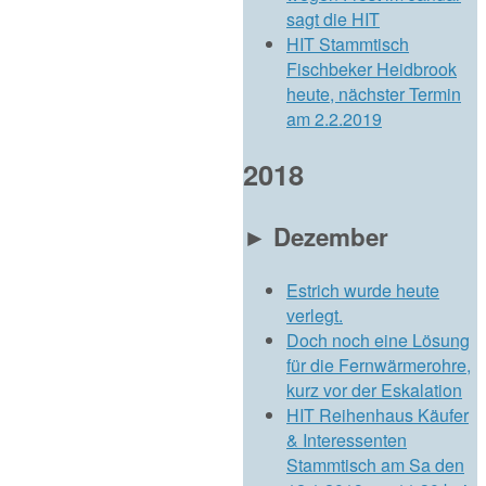
sagt die HIT
HIT Stammtisch
Fischbeker Heidbrook
heute, nächster Termin
am 2.2.2019
2018
►
Dezember
Estrich wurde heute
verlegt.
Doch noch eine Lösung
für die Fernwärmerohre,
kurz vor der Eskalation
HIT Reihenhaus Käufer
& Interessenten
Stammtisch am Sa den