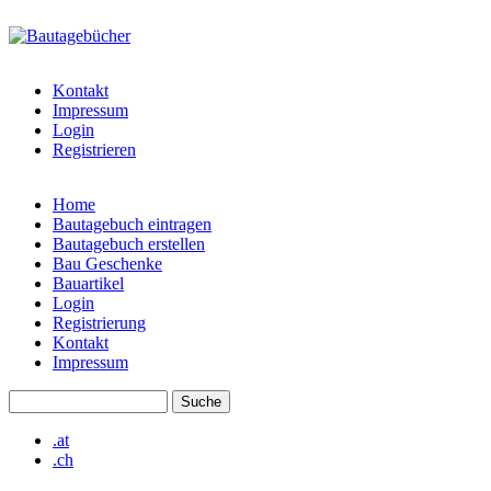
Direkt zum Inhalt
bautagebuch-
liste.de
Kontakt
Impressum
Login
Registrieren
Home
Bautagebuch eintragen
Hauptmenü
Bautagebuch erstellen
Bau Geschenke
Bauartikel
Login
Registrierung
Kontakt
Impressum
Suche
Suchformular
.at
.ch