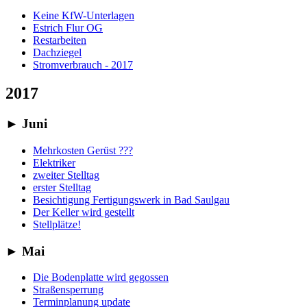
Keine KfW-Unterlagen
Estrich Flur OG
Restarbeiten
Dachziegel
Stromverbrauch - 2017
2017
►
Juni
Mehrkosten Gerüst ???
Elektriker
zweiter Stelltag
erster Stelltag
Besichtigung Fertigungswerk in Bad Saulgau
Der Keller wird gestellt
Stellplätze!
►
Mai
Die Bodenplatte wird gegossen
Straßensperrung
Terminplanung update