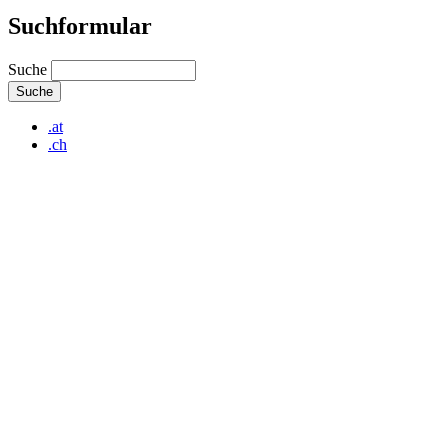
Suchformular
Suche
.at
.ch