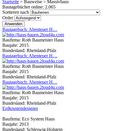
Startseite
>
Bauweise
>
Massivhaus
Bautagebücher online:
2.065
Sortieren nach
Order
Bautagebuch: Abenteuer H…
Baufirma:
Roth Baumeister Haus
Baujahr:
2015
Bundesland:
Rheinland-Pfalz
Bautagebuch: Abenteuer H…
Baufirma:
Roth Baumeister Haus
Baujahr:
2015
Bundesland:
Rheinland-Pfalz
Bautagebuch: Abenteuer H…
Baufirma:
Roth Baumeister Haus
Baujahr:
2015
Bundesland:
Rheinland-Pfalz
Erdkrustendesigner
Baufirma:
Eco System Haus
Baujahr:
2013
Bundesland:
Schleswig-Holstein