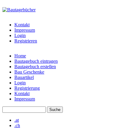
Direkt zum Inhalt
bautagebuch-
liste.de
Kontakt
Impressum
Login
Registrieren
Home
Bautagebuch eintragen
Hauptmenü
Bautagebuch erstellen
Bau Geschenke
Bauartikel
Login
Registrierung
Kontakt
Impressum
Suche
Suchformular
.at
.ch