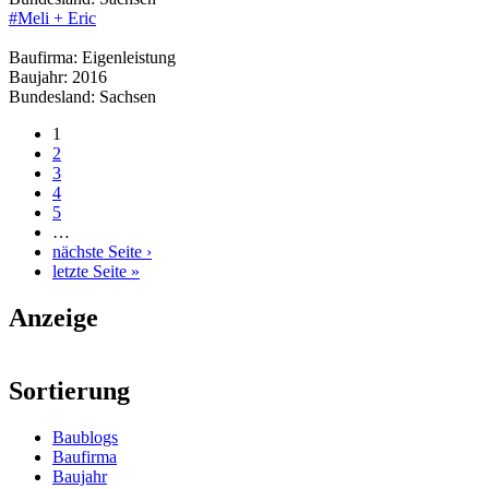
#Meli + Eric
Baufirma:
Eigenleistung
Baujahr:
2016
Bundesland:
Sachsen
1
Seiten
2
3
4
5
…
nächste Seite ›
letzte Seite »
Anzeige
Sortierung
Baublogs
Baufirma
Baujahr