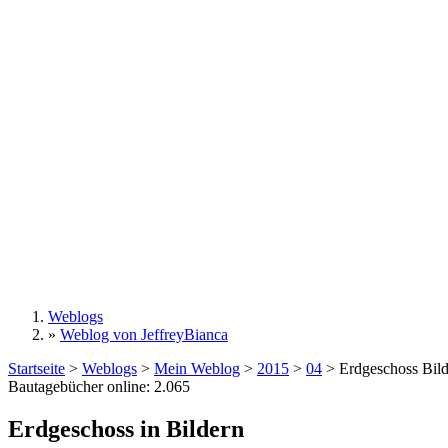
Weblogs
»
Weblog von JeffreyBianca
Sie sind hier
Startseite
>
Weblogs
>
Mein Weblog
>
2015
>
04
>
Erdgeschoss Bil
Bautagebücher online:
2.065
Erdgeschoss in Bildern