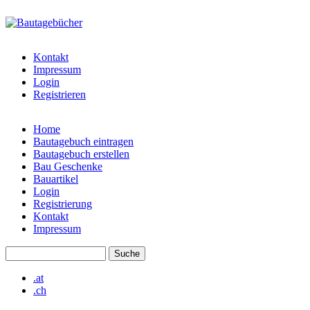
Direkt zum Inhalt
bautagebuch-
liste.de
Kontakt
Impressum
Login
Registrieren
Home
Bautagebuch eintragen
Hauptmenü
Bautagebuch erstellen
Bau Geschenke
Bauartikel
Login
Registrierung
Kontakt
Impressum
Suche
Suchformular
.at
.ch