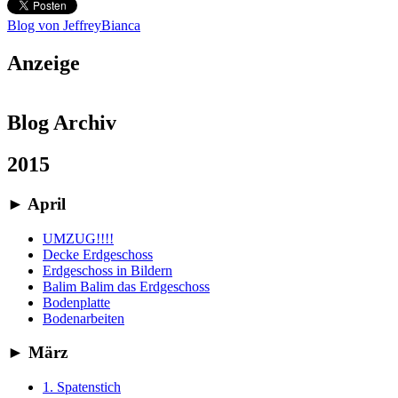
Blog von JeffreyBianca
Anzeige
Blog Archiv
2015
►
April
UMZUG!!!!
Decke Erdgeschoss
Erdgeschoss in Bildern
Balim Balim das Erdgeschoss
Bodenplatte
Bodenarbeiten
►
März
1. Spatenstich