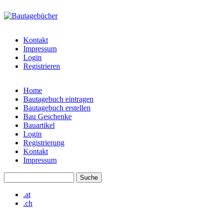
Direkt zum Inhalt
bautagebuch-
liste.de
Kontakt
Impressum
Login
Registrieren
Home
Bautagebuch eintragen
Hauptmenü
Bautagebuch erstellen
Bau Geschenke
Bauartikel
Login
Registrierung
Kontakt
Impressum
Suche
Suchformular
.at
.ch