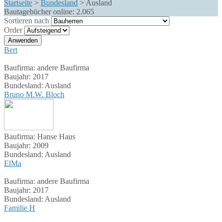
Startseite
>
Bundesland
>
Ausland
Bautagebücher online:
2.065
Sortieren nach
Order
Bert
Baufirma:
andere Baufirma
Baujahr:
2017
Bundesland:
Ausland
Bruno M.W. Bloch
Baufirma:
Hanse Haus
Baujahr:
2009
Bundesland:
Ausland
ElMa
Baufirma:
andere Baufirma
Baujahr:
2017
Bundesland:
Ausland
Familie H