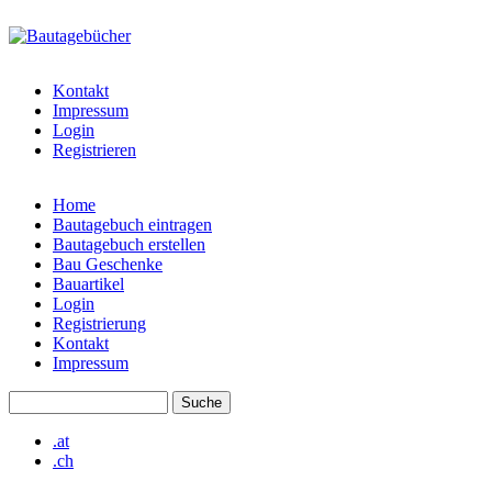
Direkt zum Inhalt
bautagebuch-
liste.de
Kontakt
Impressum
Login
Registrieren
Home
Bautagebuch eintragen
Hauptmenü
Bautagebuch erstellen
Bau Geschenke
Bauartikel
Login
Registrierung
Kontakt
Impressum
Suche
Suchformular
.at
.ch