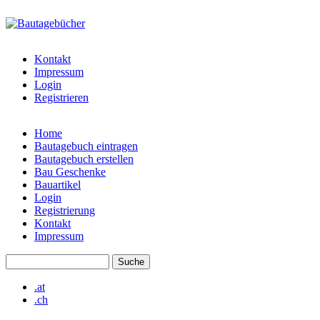
Direkt zum Inhalt
bautagebuch-
liste.de
Kontakt
Impressum
Login
Registrieren
Home
Bautagebuch eintragen
Hauptmenü
Bautagebuch erstellen
Bau Geschenke
Bauartikel
Login
Registrierung
Kontakt
Impressum
Suche
Suchformular
.at
.ch