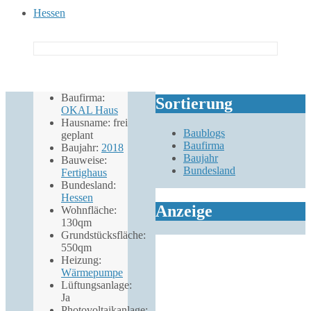
Hessen
Baufirma:
Sortierung
OKAL Haus
Hausname: frei
Baublogs
geplant
Baufirma
Baujahr:
2018
Baujahr
Bauweise:
Bundesland
Fertighaus
Bundesland:
Hessen
Anzeige
Wohnfläche:
130qm
Grundstücksfläche:
550qm
Heizung:
Wärmepumpe
Lüftungsanlage:
Ja
Photovoltaikanlage: